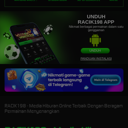
UNDUH
RACIK198 APP
Nikmati berbagai permainan dalam satu
genggaman
UNDUH
PANDUAN INSTALASI
RACIK198 - Media Hiburan Online Terbaik Dengan Beragam
Permainan Menyenangkan