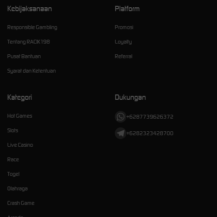
Kebijaksanaan
Platform
Responsible Gambling
Promosi
Tentang RACIK198
Loyalty
Pusat Bantuan
Referral
Syarat dan Ketentuan
Kategori
Dukungan
Hot Games
+6287739626372
Slots
+6282323428700
Live Casino
Race
Togel
Olahraga
Crash Game