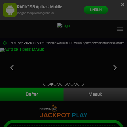
×
RACIK198 Aplikasi Mobile
UNDUH
Jangan tampilkan lagi hari ini
9 sampai 30-Sep-2026 14.59.59. Selama waktu ini, PP Virtual Sports permainan tidak akan ters
Daftar
Masuk
JACKPOT
PLAY