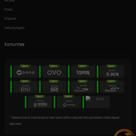
Arcade
Poker
E-Sports
Sabung Ayam
Komunitas
* Selama bank maintenance dan bank offline deposit dan penarikan tidak dapat
diproses