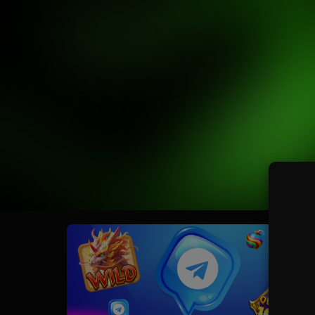
Scatter
maumaxw****3
IDR
3,248,280.00
Sweet Bonanza 2500
maumaxw****3
IDR
3,048,300.00
Starlight Princess Super Scatter
ride****t
IDR
3,041,340.00
Gates of Olympus Super
Scatter
ja****2
IDR
2,314,350.00
Gates of Olympus™
maumaxw****3
IDR
2,077,230.00
Gates of Olympus Super
Scatter