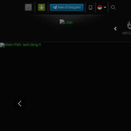
Main di Telegram
HOT 