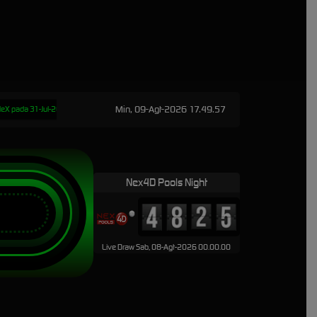
Min, 09-Agt-2026 17.49.57
 31-Jul-2026 dari 00.00.00 sampai 31-Jul-2027 00.00.00. Selama waktu ini, MarbleX permainan
Nex4D Pools Night
Live Draw Sab, 08-Agt-2026 00.00.00