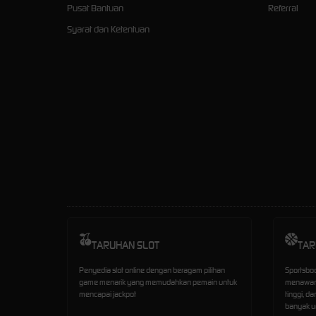
Pusat Bantuan
Referral
Syarat dan Ketentuan
TARUHAN SLOT
TAR
Penyedia slot online dengan beragam pilihan
Sportsboo
game menarik yang memudahkan pemain untuk
menawark
mencapai jackpot
tinggi, d
banyak u