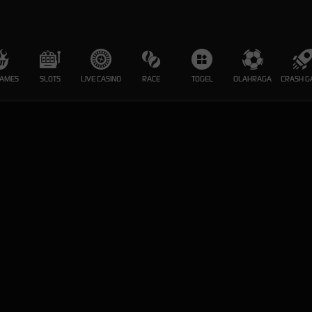
GAMES
SLOTS
LIVE CASINO
RACE
TOGEL
OLAHRAGA
CRASH 