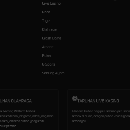
Live Casino
Race
Togel
Olahraga
Crash Game
Arcade
Poker
E-Sports
Sabung Ayam
UHAN OLAHRAGA
TARUHAN LIVE KASINO
k Gaming Platform Terbaik
Platform Pilihan bagi perusahaan-perusah
an lebih banyak game, odds yang lebih
terbaik di dunia, dengan pilihan variasi gam
an menyediakan pilihan yang lebih
terbanyak
ntuk pemain.