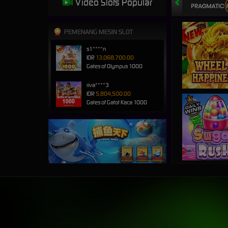
Video Slots Popular
PEMENANG MESIN SLOT
s1****n
IDR
13,068,700.00
Gates of Olympus 1000
riva****3
IDR
5,804,500.00
Gates of Gatot Kaca 1000
bagus3****6
IDR
5,586,160.00
Gates of Olympus™
n****g
IDR
3,806,700.00
Gates of Olympus Super
Scatter
r***7
IDR
3,792,100.00
Gates of Olympus Super