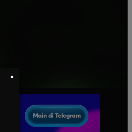
Pindai kode
untuk Und
Android A
×