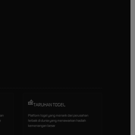
TARUHAN TOGEL
aan
Platform togel yang menarik dari perusahan
e
terbaik di dunia yang menawarkan hadiah
kemenangan besar