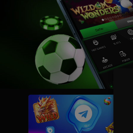
Gates of Gatot Kaca Super
Scatter
te****1
IDR
3,069,000.00
Gates of Olympus Super
Scatter
bo****1
IDR
2,648,350.00
Gates of Olympus 1000
slotsa****8
IDR
2,595,720.00
Sugar Rush 1000
alfih****9
IDR
2,389,980.00
Sweet Bonanza 1000
iumy****6
IDR
2,192,800.00
Mahjong Wins 2