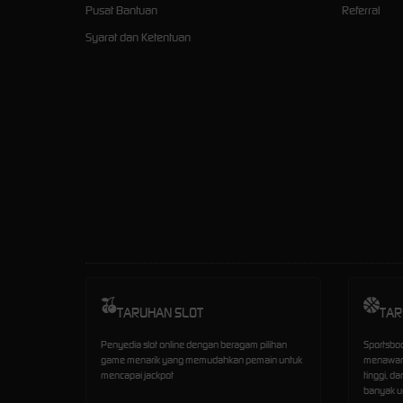
Pusat Bantuan
Referral
Syarat dan Ketentuan
TARUHAN SLOT
TAR
Penyedia slot online dengan beragam pilihan
Sportsboo
game menarik yang memudahkan pemain untuk
menawark
mencapai jackpot
tinggi, d
banyak u