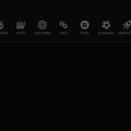
GAMES
SLOTS
LIVE CASINO
RACE
TOGEL
OLAHRAGA
CRASH 