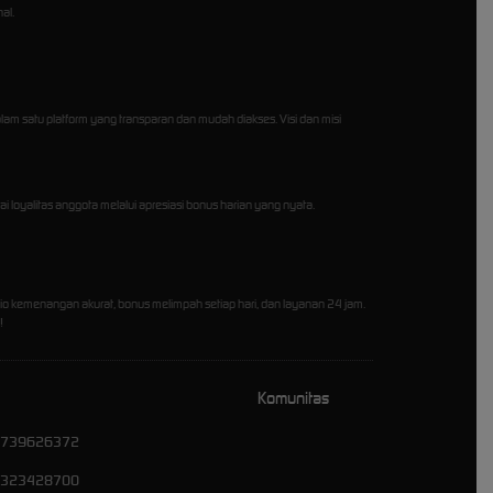
al.
 satu platform yang transparan dan mudah diakses. Visi dan misi
yalitas anggota melalui apresiasi bonus harian yang nyata.
o kemenangan akurat, bonus melimpah setiap hari, dan layanan 24 jam.
!
Komunitas
7739626372
2323428700