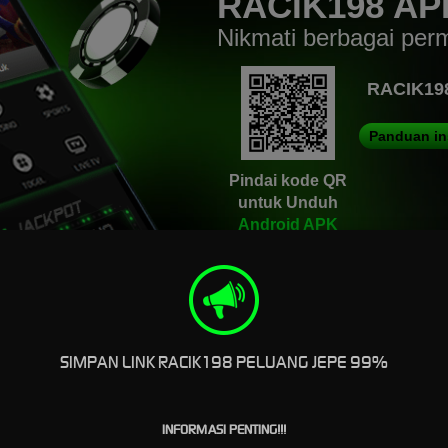
RACIK198 AP
Nikmati berbagai pe
RACIK19
Panduan in
Pindai kode QR
untuk Unduh
Android APK
SIMPAN LINK RACIK198 PELUANG JEPE 99%
INFORMASI PENTING!!!