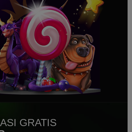
ASI GRATIS