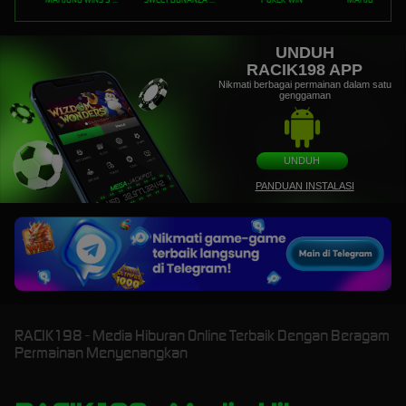
UNDUH
RACIK198 APP
Nikmati berbagai permainan dalam satu
genggaman
UNDUH
PANDUAN INSTALASI
RACIK198 - Media Hiburan Online Terbaik Dengan Beragam
Permainan Menyenangkan