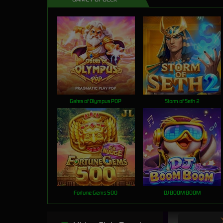
Gates of Olympus POP
Storm of Seth 2
Fortune Gems 500
DJ BOOM BOOM