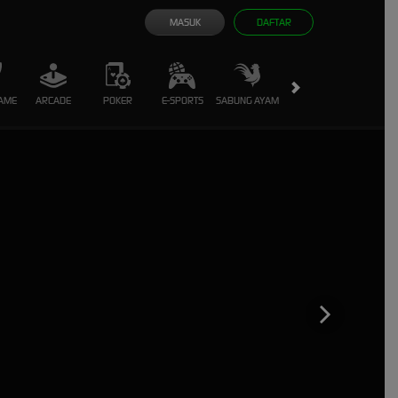
MASUK
DAFTAR
GAME
ARCADE
POKER
E-SPORTS
SABUNG AYAM
PROMOSI