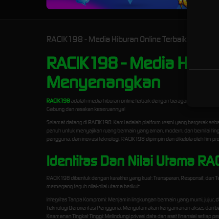
RACIK198 - Media Hiburan Online Terbaik Deng
RACIK198 - Media Hibur
Menyenangkan
RACIK198
adalah media hiburan online terbaik dengan beragam permainan m
Gabung dan rasakan keseruannya!
Selamat datang di RACIK198. Kami adalah platform resmi yang bergerak sebaga
penuh untuk menyajikan ruang bermain yang aman, modern, dan bernilai ting
pengguna, dan inovasi teknologi. RACIK198 dipimpin dan dikelola oleh tim pro
Identitas Dan Nilai Utama R
RACIK198 dibentuk dengan karakter yang kuat: Transparan, Responsif, dan Te
memegang teguh nilai-nilai utama berikut:
Integritas Tanpa Kompromi: Menjamin lingkungan bermain yang murni, jujur, 
Teknologi Berorientasi Pengguna: Mengutamakan kenyamanan akses dari berb
Keamanan Tingkat Tinggi: Melindungi privasi data dan aset finansial setiap