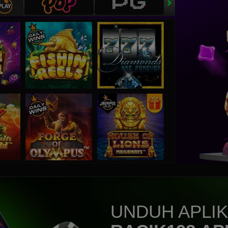
UNDUH APLIK