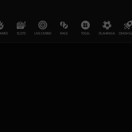
GAMES
SLOTS
LIVE CASINO
RACE
TOGEL
OLAHRAGA
CRASH 