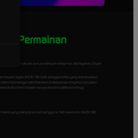
agam Permainan
o kemenangan akurat, bonus melimpah setiap hari, dan layanan 24 jam.
 hiburan digital, RACIK198 hadir sebagai entitas yang didedikasikan
Kami membangun identitas kami di atas prinsip integritas, kepuasan
al situs kami berjalan sesuai standar kualifikasi tertinggi.
faktor yang paling dicari oleh pengguna. Oleh karena itu, RACIK198