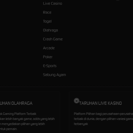
Live Casino
Race
Togel
Olahraga
Crash Game
Arcade
Poker
E-Sports
Sabung Ayam
UHAN OLAHRAGA
TARUHAN LIVE KASINO
k Gaming Platform Terbaik
Platform Pilihan bagi perusahaan-perusah
an lebih banyak game, odds yang lebih
terbaik di dunia, dengan pilihan variasi gam
an menyediakan pilihan yang lebih
terbanyak
ntuk pemain.