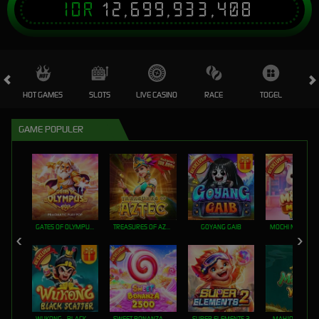
IDR
12,699,933,408
HOT GAMES
SLOTS
LIVE CASINO
RACE
TOGEL
OL
GAME POPULER
GATES OF OLYMPUS POP
TREASURES OF AZTEC
GOYANG GAIB
MOCHI MANIA 1
WUKONG - BLACK SCATTER
SWEET BONANZA 2500
SUPER ELEMENTS 2
MAHJONG WAYS