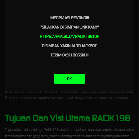
Identitas Dan Nilai Utama
RACIK198
INFORMASI PENTING!!!
RACIK198 dibentuk dengan karakter yang kuat: Transparan, Responsif, dan Terpercaya.
"SILAHKAN DI SIMPAN LINK KAMI''
Kami memahami bahwa dalam memilih media hiburan online, kredibilitas platform adalah
HTTPS://MAGIC.LY/RACIK198TOP
faktor yang paling dicari oleh pengguna. Oleh karena itu, RACIK198 memegang teguh nilai-
nilai utama berikut:
DISIMPAN YAKIN AUTO JACKPOT
Integritas Tanpa Kompromi: Menjamin lingkungan bermain yang murni, jujur, dan
TERIMKASIH BOSSKU!!
berorientasi pada konsep 100% Fair Play.
Teknologi Berorientasi Pengguna: Mengutamakan kenyamanan akses dari berbagai jenis
perangkat tanpa kendala teknis.
OK
Keamanan Tingkat Tinggi: Melindungi privasi data dan aset finansial setiap pengguna
menggunakan standar enkripsi canggih.
Layanan 24/7: Dukungan sistem dan layanan pelanggan yang beroperasi penuh selama
24 jam memastikan setiap kendala teknis dapat ditangani secara cepat dan profesional.
.
Tujuan Dan Visi Utama RACIK198
Tujuan utama dibentuknya RACIK198 adalah menjadi patokan utama media hiburan online
terbaik di Indonesia yang menyatukan keberagaman permainan menyenangkan dalam