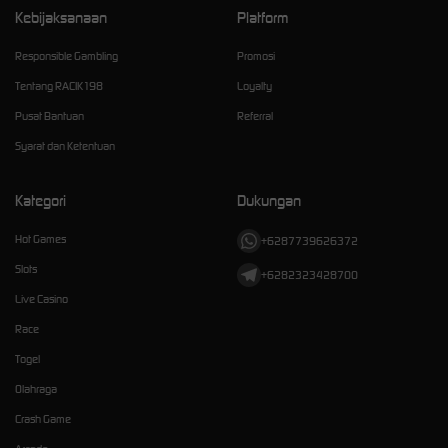
Kebijaksanaan
Platform
Responsible Gambling
Promosi
Tentang RACIK198
Loyalty
Pusat Bantuan
Referral
Syarat dan Ketentuan
Kategori
Dukungan
Hot Games
+6287739626372
Slots
+6282323428700
Live Casino
Race
Togel
Olahraga
Crash Game