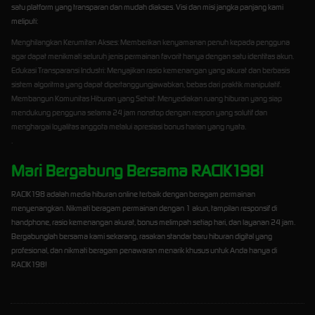
satu platform yang transparan dan mudah diakses. Visi dan misi jangka panjang kami
meliputi:
Menghilangkan Kerumitan Akses: Memberikan kenyamanan penuh kepada pengguna
agar dapat menikmati seluruh jenis permainan favorit hanya dengan satu identitas akun.
Edukasi Transparansi Industri: Menyajikan rasio kemenangan yang akurat dan berbasis
sistem algoritma yang dapat dipertanggungjawabkan, bebas dari praktik manipulatif.
Membangun Komunitas Hiburan yang Sehat: Menyediakan ruang hiburan yang siap
mendukung pengguna selama 24 jam nonstop dengan respon yang solutif dan
menghargai loyalitas anggota melalui apresiasi bonus harian yang nyata.
.
Mari Bergabung Bersama RACIK198!
RACIK198 adalah media hiburan online terbaik dengan beragam permainan
menyenangkan. Nikmati beragam permainan dengan 1 akun, tampilan responsif di
handphone, rasio kemenangan akurat, bonus melimpah setiap hari, dan layanan 24 jam.
Bergabunglah bersama kami sekarang, rasakan standar baru hiburan digital yang
profesional, dan nikmati beragam penawaran menarik khusus untuk Anda hanya di
RACIK198!