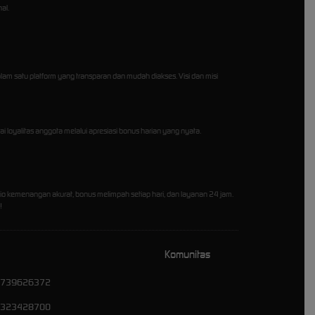
al.
 satu platform yang transparan dan mudah diakses. Visi dan misi
yalitas anggota melalui apresiasi bonus harian yang nyata.
o kemenangan akurat, bonus melimpah setiap hari, dan layanan 24 jam.
!
Komunitas
7739626372
2323428700