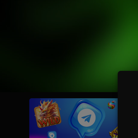
Scatter
an****7
IDR
2,881,200.00
Sugar Rush 1000
d***2
IDR
2,829,500.00
Gates of Olympus 1000
d****o
IDR
2,406,400.00
Mahjong Wins Triple Pot
sa****k
IDR
2,202,000.00
Gates of Olympus™
2****9
IDR
2,147,400.00
Gates of Olympus Super
Scatter