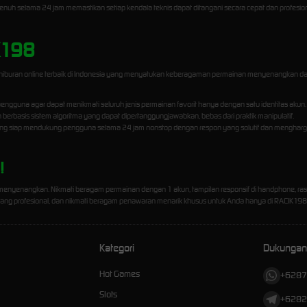
h selama 24 jam memastikan setiap kendala teknis dapat ditangani secara cepat dan profesion
K198
buran online terbaik di Indonesia yang menyatukan keberagaman permainan menyenangkan dalam
una agar dapat menikmati seluruh jenis permainan favorit hanya dengan satu identitas akun.
berbasis sistem algoritma yang dapat dipertanggungjawabkan, bebas dari praktik manipulatif.
siap mendukung pengguna selama 24 jam nonstop dengan respon yang solutif dan menghargai lo
!
enyenangkan. Nikmati beragam permainan dengan 1 akun, tampilan responsif di handphone, rasi
 yang profesional, dan nikmati beragam penawaran menarik khusus untuk Anda hanya di RACIK198
Kategori
Dukungan
Hot Games
+628
Slots
+628