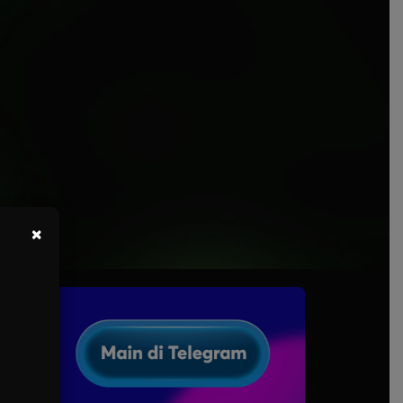
Pindai kode
untuk Und
Android A
×