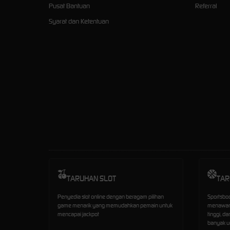
Pusat Bantuan
Referral
Syarat dan Ketentuan
TARUHAN SLOT
TAR
Penyedia slot online dengan beragam pilihan
Sportsboo
game menarik yang memudahkan pemain untuk
menawark
mencapai jackpot
tinggi, d
banyak u