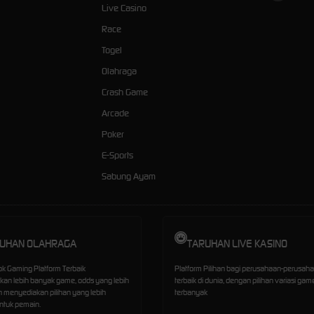
Live Casino
Race
Togel
Olahraga
Crash Game
Arcade
Poker
E-Sports
Sabung Ayam
UHAN OLAHRAGA
TARUHAN LIVE KASINO
k Gaming Platform Terbaik
Platform Pilihan bagi perusahaan-perusah
an lebih banyak game, odds yang lebih
terbaik di dunia, dengan pilihan variasi gam
an menyediakan pilihan yang lebih
terbanyak
ntuk pemain.