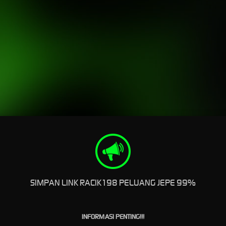
SIMPAN LINK RACIK198 PELUANG JEPE 99%
INFORMASI PENTING!!!