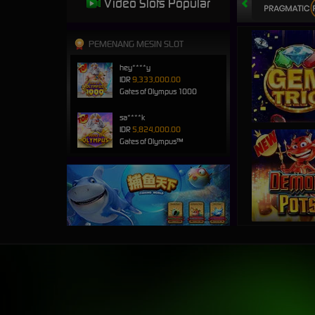
Video Slots Popular
PEMENANG MESIN SLOT
hey****y
IDR
9,333,000.00
Gates of Olympus 1000
sa****k
IDR
5,824,000.00
Gates of Olympus™
riko****5
IDR
4,684,800.00
Gates of Olympus Super
Scatter
sendokn****u
IDR
3,468,600.00
Gates of Olympus™
alm****2
IDR
3,035,500.00
Mahjong Wins 3 – Black