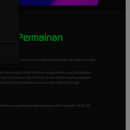
agam Permainan
o kemenangan akurat, bonus melimpah setiap hari, dan layanan 24 jam.
 hiburan digital, RACIK198 hadir sebagai entitas yang didedikasikan
Kami membangun identitas kami di atas prinsip integritas, kepuasan
al situs kami berjalan sesuai standar kualifikasi tertinggi.
faktor yang paling dicari oleh pengguna. Oleh karena itu, RACIK198