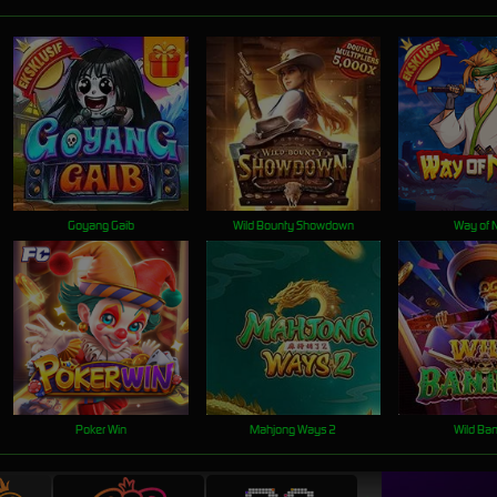
Goyang Gaib
Wild Bounty Showdown
Way of N
Poker Win
Mahjong Ways 2
Wild Ban