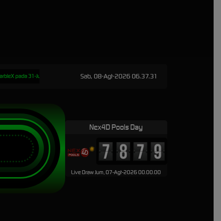
Sab, 08-Agt-2026 06.37.31
ada 31-Jul-2026 dari 00.00.00 sampai 31-Jul-2027 00.00.00. Selama waktu ini, MarbleX permai
Nex4D Pools Day
Live Draw Jum, 07-Agt-2026 00.00.00