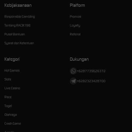
Kebijaksanaan
Platform
Responsible Gambling
Promosi
Tentang RACIK198
Loyalty
Pusat Bantuan
Referral
Syarat dan Ketentuan
Kategori
Dukungan
Hot Games
+6287739626372
Slots
+6282323428700
Live Casino
Race
Togel
Olahraga
Crash Game