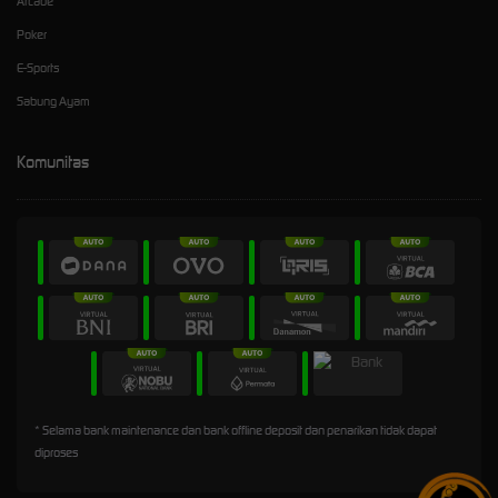
Arcade
Poker
E-Sports
Sabung Ayam
Komunitas
* Selama bank maintenance dan bank offline deposit dan penarikan tidak dapat
diproses