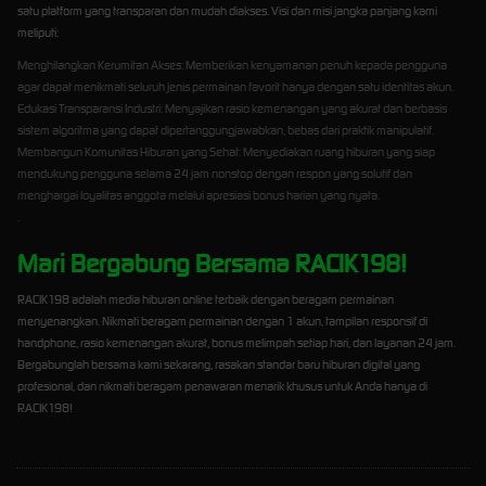
satu platform yang transparan dan mudah diakses. Visi dan misi jangka panjang kami
meliputi:
Menghilangkan Kerumitan Akses: Memberikan kenyamanan penuh kepada pengguna
agar dapat menikmati seluruh jenis permainan favorit hanya dengan satu identitas akun.
Edukasi Transparansi Industri: Menyajikan rasio kemenangan yang akurat dan berbasis
sistem algoritma yang dapat dipertanggungjawabkan, bebas dari praktik manipulatif.
Membangun Komunitas Hiburan yang Sehat: Menyediakan ruang hiburan yang siap
mendukung pengguna selama 24 jam nonstop dengan respon yang solutif dan
menghargai loyalitas anggota melalui apresiasi bonus harian yang nyata.
.
Mari Bergabung Bersama RACIK198!
RACIK198 adalah media hiburan online terbaik dengan beragam permainan
menyenangkan. Nikmati beragam permainan dengan 1 akun, tampilan responsif di
handphone, rasio kemenangan akurat, bonus melimpah setiap hari, dan layanan 24 jam.
Bergabunglah bersama kami sekarang, rasakan standar baru hiburan digital yang
profesional, dan nikmati beragam penawaran menarik khusus untuk Anda hanya di
RACIK198!