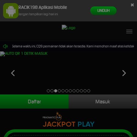
×
RACIK198 Aplikasi Mobile
UNDUH
Jangan tampilkan lagi hari ini
.00. Selama waktu ini, CQ9 permainan tidak akan tersedia. Kami memohon maaf atas ketidakny
Daftar
Masuk
JACKPOT
PLAY