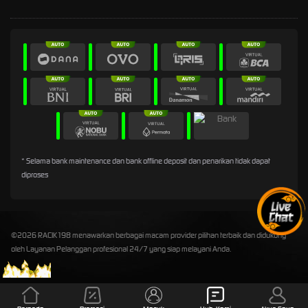
* Selama bank maintenance dan bank offline deposit dan penarikan tidak dapat
diproses
©2026 RACIK198 menawarkan berbagai macam provider pilihan terbaik dan didukung
oleh Layanan Pelanggan profesional 24/7 yang siap melayani Anda.