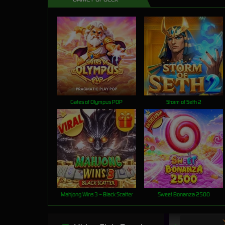
Gates of Olympus POP
Storm of Seth 2
Mahjong Wins 3 – Black Scatter
Sweet Bonanza 2500