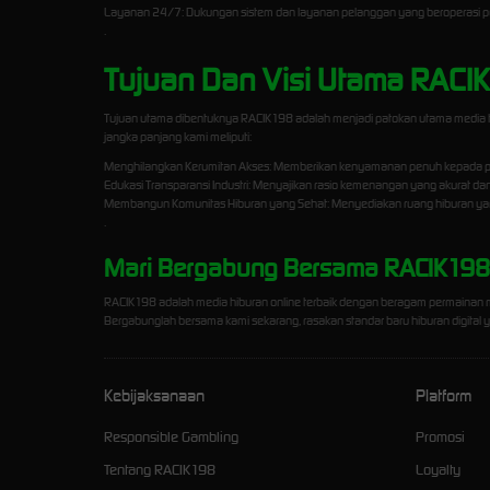
Layanan 24/7: Dukungan sistem dan layanan pelanggan yang beroperasi penu
.
Tujuan Dan Visi Utama RACI
Tujuan utama dibentuknya RACIK198 adalah menjadi patokan utama media hi
jangka panjang kami meliputi:
Menghilangkan Kerumitan Akses: Memberikan kenyamanan penuh kepada pengg
Edukasi Transparansi Industri: Menyajikan rasio kemenangan yang akurat dan 
Membangun Komunitas Hiburan yang Sehat: Menyediakan ruang hiburan yang 
.
Mari Bergabung Bersama RACIK198
RACIK198 adalah media hiburan online terbaik dengan beragam permainan m
Bergabunglah bersama kami sekarang, rasakan standar baru hiburan digital
Kebijaksanaan
Platform
Responsible Gambling
Promosi
Tentang RACIK198
Loyalty