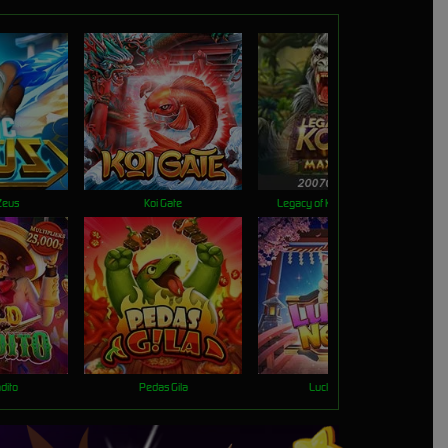
Zeus
Koi Gate
Legacy of Kong Maxways
dito
Pedas Gila
Lucky Neko