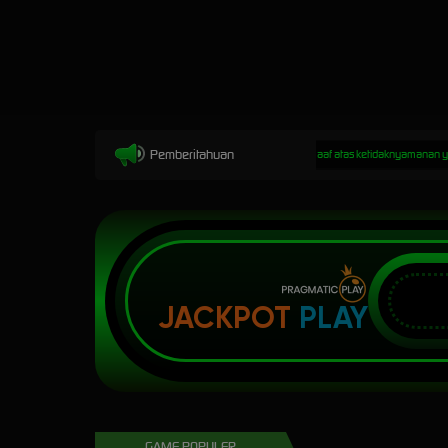
Pemberitahuan
u ini, CQ9 permainan tidak akan tersedia. Kami memohon maaf atas ketidaknyamanan yang mungk
JACKPOT
PLAY
GAME POPULER