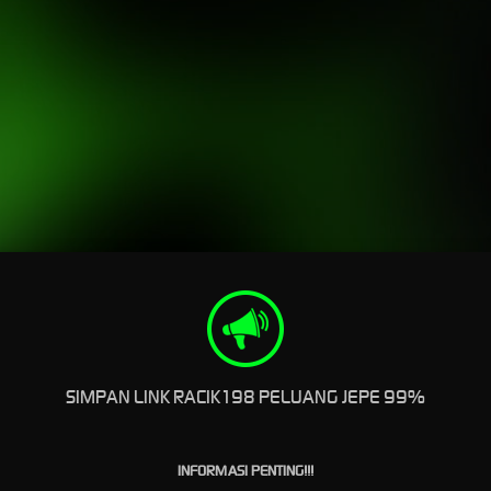
SIMPAN LINK RACIK198 PELUANG JEPE 99%
INFORMASI PENTING!!!