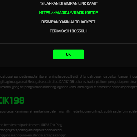
"SILAHKAN DI SIMPAN LINK KAMI''
HTTPS://MAGIC.LY/RACIK198TOP
DISIMPAN YAKIN AUTO JACKPOT
an Beragam Permainan Menyenangkan
TERIMKASIH BOSSKU!!
an Online Terbaik Dengan Ber
OK
enyenangkan. Nikmati beragam permainan dengan 1 akun, tampilan responsif di handphone, rasi
i pusat penyedia media hiburan online terpadu. Berdiri di tengah pesatnya perkembangan industri
gi bagi masyarakat. Sebagai sebuah situs, RACIK198 bukan sekadar platform penyedia permainan. 
fesional yang berpengalaman di bidang layanan konsumen digital, memastikan setiap aspek operasion
ACIK198
rpercaya. Kami memahami bahwa dalam memilih media hiburan online, kredibilitas platform adalah 
dan berorientasi pada konsep 100% Fair Play.
agai jenis perangkat tanpa kendala teknis.
 pengguna menggunakan standar enkripsi canggih.