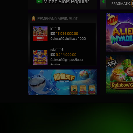
Video Slots Popular
PEMENANG MESIN SLOT
ir****8
IDR
15,056,000.00
Gates of Gatot Kaca 1000
reje****6
IDR
9,244,000.00
Gates of Olympus Super
Scatter
reje****6
IDR
8,119,040.00
Gates of Olympus Super
Scatter
ir****8
IDR
4,765,600.00
Mahjong Wins 2
ir****8
IDR
3,946,000.00