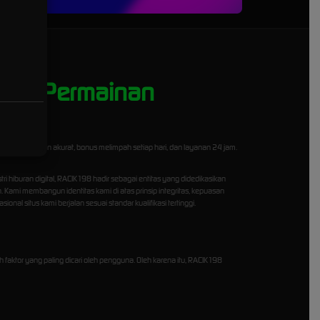
agam Permainan
o kemenangan akurat, bonus melimpah setiap hari, dan layanan 24 jam.
 hiburan digital, RACIK198 hadir sebagai entitas yang didedikasikan
Kami membangun identitas kami di atas prinsip integritas, kepuasan
al situs kami berjalan sesuai standar kualifikasi tertinggi.
faktor yang paling dicari oleh pengguna. Oleh karena itu, RACIK198