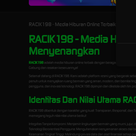
RACIK198 - Media Hiburan Online Terbaik Deng
RACIK198 - Media Hibur
Menyenangkan
RACIK198
adalah media hiburan online terbaik dengan beragam permainan m
Gabung dan rasakan keseruannya!
Selamat datang di RACIK198. Kami adalah platform resmi yang bergerak sebaga
penuh untuk menyajikan ruang bermain yang aman, modern, dan bernilai ting
pengguna, dan inovasi teknologi. RACIK198 dipimpin dan dikelola oleh tim pro
Identitas Dan Nilai Utama R
RACIK198 dibentuk dengan karakter yang kuat: Transparan, Responsif, dan Te
memegang teguh nilai-nilai utama berikut:
Integritas Tanpa Kompromi: Menjamin lingkungan bermain yang murni, jujur, 
Teknologi Berorientasi Pengguna: Mengutamakan kenyamanan akses dari berb
Keamanan Tingkat Tinggi: Melindungi privasi data dan aset finansial setiap