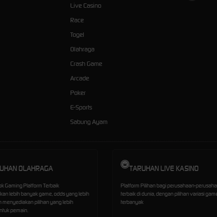
Live Casino
Race
Togel
Olahraga
Crash Game
Arcade
Poker
E-Sports
Sabung Ayam
UHAN OLAHRAGA
TARUHAN LIVE KASINO
k Gaming Platform Terbaik
Platform Pilihan bagi perusahaan-perusah
an lebih banyak game, odds yang lebih
terbaik di dunia, dengan pilihan variasi gam
an menyediakan pilihan yang lebih
terbanyak
ntuk pemain.