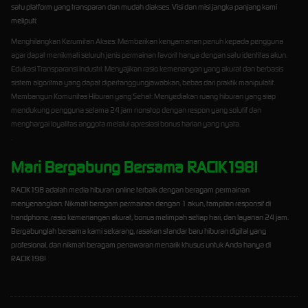
satu platform yang transparan dan mudah diakses. Visi dan misi jangka panjang kami
meliputi:
Menghilangkan Kerumitan Akses: Memberikan kenyamanan penuh kepada pengguna
agar dapat menikmati seluruh jenis permainan favorit hanya dengan satu identitas akun.
Edukasi Transparansi Industri: Menyajikan rasio kemenangan yang akurat dan berbasis
sistem algoritma yang dapat dipertanggungjawabkan, bebas dari praktik manipulatif.
Membangun Komunitas Hiburan yang Sehat: Menyediakan ruang hiburan yang siap
mendukung pengguna selama 24 jam nonstop dengan respon yang solutif dan
menghargai loyalitas anggota melalui apresiasi bonus harian yang nyata.
.
Mari Bergabung Bersama RACIK198!
RACIK198 adalah media hiburan online terbaik dengan beragam permainan
menyenangkan. Nikmati beragam permainan dengan 1 akun, tampilan responsif di
handphone, rasio kemenangan akurat, bonus melimpah setiap hari, dan layanan 24 jam.
Bergabunglah bersama kami sekarang, rasakan standar baru hiburan digital yang
profesional, dan nikmati beragam penawaran menarik khusus untuk Anda hanya di
RACIK198!