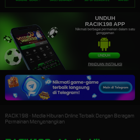
UNDUH
RACIK198 APP
Nikmati berbagai permainan dalam satu
genggaman
UNDUH
PANDUAN INSTALASI
RACIK198 - Media Hiburan Online Terbaik Dengan Beragam
Permainan Menyenangkan