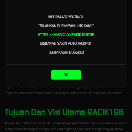
Identitas Dan Nilai Utama
RACIK198
INFORMASI PENTING!!!
RACIK198 dibentuk dengan karakter yang kuat: Transparan, Responsif, dan Terpercaya.
"SILAHKAN DI SIMPAN LINK KAMI''
Kami memahami bahwa dalam memilih media hiburan online, kredibilitas platform adalah
HTTPS://MAGIC.LY/RACIK198TOP
faktor yang paling dicari oleh pengguna. Oleh karena itu, RACIK198 memegang teguh nilai-
nilai utama berikut:
DISIMPAN YAKIN AUTO JACKPOT
Integritas Tanpa Kompromi: Menjamin lingkungan bermain yang murni, jujur, dan
TERIMKASIH BOSSKU!!
berorientasi pada konsep 100% Fair Play.
Teknologi Berorientasi Pengguna: Mengutamakan kenyamanan akses dari berbagai jenis
perangkat tanpa kendala teknis.
OK
Keamanan Tingkat Tinggi: Melindungi privasi data dan aset finansial setiap pengguna
menggunakan standar enkripsi canggih.
Layanan 24/7: Dukungan sistem dan layanan pelanggan yang beroperasi penuh selama
24 jam memastikan setiap kendala teknis dapat ditangani secara cepat dan profesional.
.
Tujuan Dan Visi Utama RACIK198
Tujuan utama dibentuknya RACIK198 adalah menjadi patokan utama media hiburan online
terbaik di Indonesia yang menyatukan keberagaman permainan menyenangkan dalam