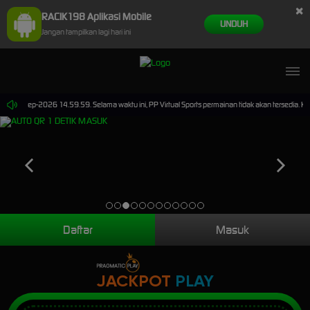
×
RACIK198 Aplikasi Mobile
UNDUH
Jangan tampilkan lagi hari ini
ai 30-Sep-2026 14.59.59. Selama waktu ini, PP Virtual Sports permainan tidak akan tersedia. 
Daftar
Masuk
JACKPOT
PLAY